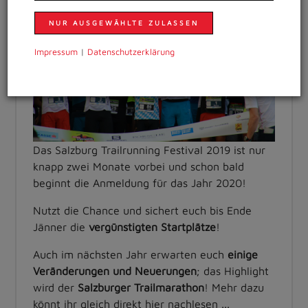
NUR AUSGEWÄHLTE ZULASSEN
Impressum
|
Daten­schutzer­klärung
Das Salzburg Trailrunning Festival 2019 ist nur
knapp zwei Monate vorbei und schon bald
beginnt die Anmeldung für das Jahr 2020!
Nutzt die Chance und sichert euch bis Ende
Jänner die
vergünstigten Startplätze
!
Auch im nächsten Jahr erwarten euch
einige
Veränderungen und Neuerungen
; das Highlight
wird der
Salzburger Trailmarathon
! Mehr dazu
könnt ihr gleich direkt hier nachlesen ...