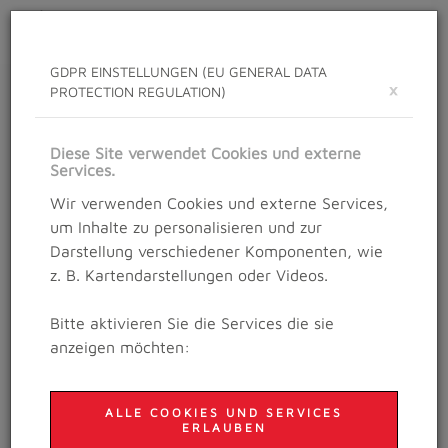
Toggle
navigat
GDPR EINSTELLUNGEN (EU GENERAL DATA
×
PROTECTION REGULATION)
NEWS
Neuigkeiten rund um das Salzburg Trailrunning
Diese Site verwendet Cookies und externe
Festival
Services.
Wir verwenden Cookies und externe Services,
um Inhalte zu personalisieren und zur
Darstellung verschiedener Komponenten, wie
Details
z. B. Kartendarstellungen oder Videos.
17. Dezember 2019
ANMELDUNG AB 1.
Bitte aktivieren Sie die Services die sie
JÄNNER 2020
anzeigen möchten:
GEÖFFNET!
ALLE COOKIES UND SERVICES
ERLAUBEN