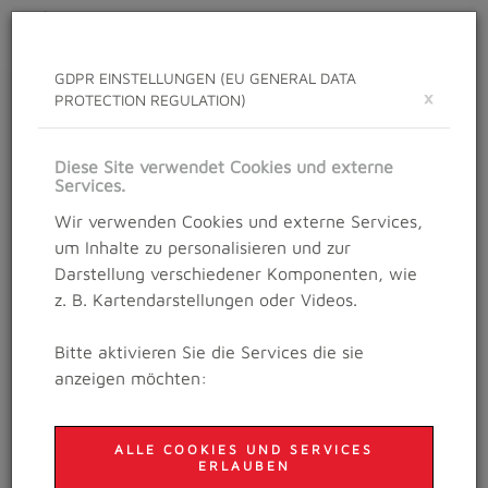
Toggle
navigat
GDPR EINSTELLUNGEN (EU GENERAL DATA
×
PROTECTION REGULATION)
NEWS
Neuigkeiten rund um das Salzburg Trailrunning
Diese Site verwendet Cookies und externe
Festival
Services.
Wir verwenden Cookies und externe Services,
um Inhalte zu personalisieren und zur
Details
Darstellung verschiedener Komponenten, wie
14. Mai 2021
z. B. Kartendarstellungen oder Videos.
TRAILRUNNING- UND
Bitte aktivieren Sie die Services die sie
YOGA-CAMP IN DER
anzeigen möchten:
MOZARTSTADT!
ALLE COOKIES UND SERVICES
ERLAUBEN