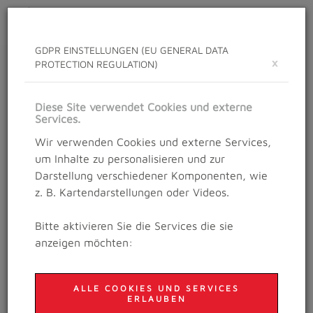
Toggle
navigat
GDPR EINSTELLUNGEN (EU GENERAL DATA
×
PROTECTION REGULATION)
PROFI-ATHLETINNEN
Bewirb dich als Profi-Athlet/In
Diese Site verwendet Cookies und externe
Services.
Wir verwenden Cookies und externe Services,
Wir freuen uns sehr, wenn
Profi-AthletInnen
(und jene
um Inhalte zu personalisieren und zur
AthletInnen mit großen Leistungsambitionen)
Darstellung verschiedener Komponenten, wie
beim Salzburg Trailrunning Festival starten wollen. Vor
z. B. Kartendarstellungen oder Videos.
allem auch junge und motivierte
NachwuchsathletInnen wollen wir
auf ihrem Weg zum
Bitte aktivieren Sie die Services die sie
professionellen Sport
damit fördern.
anzeigen möchten:
Gerne unterstützen wir euch mit einem
Gratis-
Startplatz für den Trail Amadeus,
unser Bewerb mit
ALLE COOKIES UND SERVICES
Profistatus. Der Trail Amadeus geht über 2 Tage und
ERLAUBEN
setzt sich aus dem Festungstrail am Samstag sowie