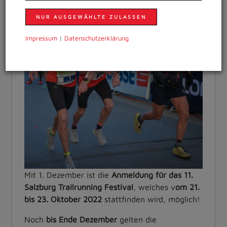
NUR AUSGEWÄHLTE ZULASSEN
Impressum
|
Daten­schutzer­klärung
Mit 1. Dezember ist die
Anmeldung für das 11.
Salzburg Trailrunning Festival
, welches v
om 21.
bis 23. Oktober 2022
stattfinden wird, möglich!
Noch
bis Ende Dezember
gelten die