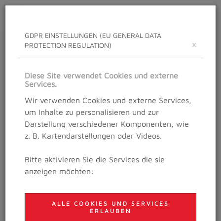
Toggle
navigat
GDPR EINSTELLUNGEN (EU GENERAL DATA
×
PROTECTION REGULATION)
NEWS
Neuigkeiten rund um das Salzburg Trailrunning
Diese Site verwendet Cookies und externe
Festival
Services.
Wir verwenden Cookies und externe Services,
um Inhalte zu personalisieren und zur
Darstellung verschiedener Komponenten, wie
Details
z. B. Kartendarstellungen oder Videos.
30. November 2021
ANMELDUNG FÜR
Bitte aktivieren Sie die Services die sie
2022 LÄUFT!
anzeigen möchten:
ALLE COOKIES UND SERVICES
ERLAUBEN