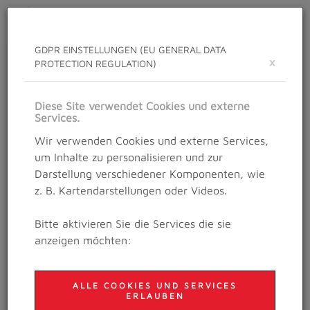
Toggle
navigat
GDPR EINSTELLUNGEN (EU GENERAL DATA
×
PROTECTION REGULATION)
NEWS
Neuigkeiten rund um das Salzburg Trailrunning
Diese Site verwendet Cookies und externe
Festival
Services.
Wir verwenden Cookies und externe Services,
um Inhalte zu personalisieren und zur
Details
Darstellung verschiedener Komponenten, wie
02. Dezember 2020
z. B. Kartendarstellungen oder Videos.
ANMELDUNG FÜR 2021
Bitte aktivieren Sie die Services die sie
MÖGLICH!
anzeigen möchten:
ALLE COOKIES UND SERVICES
ERLAUBEN