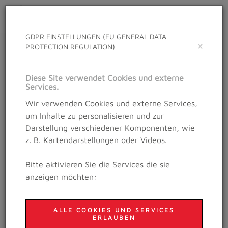
Toggle
navigat
GDPR EINSTELLUNGEN (EU GENERAL DATA
×
PROTECTION REGULATION)
NEWS
Neuigkeiten rund um das Salzburg Trailrunning
Diese Site verwendet Cookies und externe
Festival
Services.
Wir verwenden Cookies und externe Services,
um Inhalte zu personalisieren und zur
Darstellung verschiedener Komponenten, wie
Details
z. B. Kartendarstellungen oder Videos.
04. September 2020
TRAILRUNNING, TIPPS
Bitte aktivieren Sie die Services die sie
UND TRICKS!
anzeigen möchten:
ALLE COOKIES UND SERVICES
ERLAUBEN