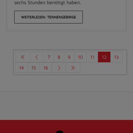
sechs Stunden benötigt haben.
WEITERLESEN: TENNENGEBIRGE
7
8
9
10
11
12
13
14
15
16