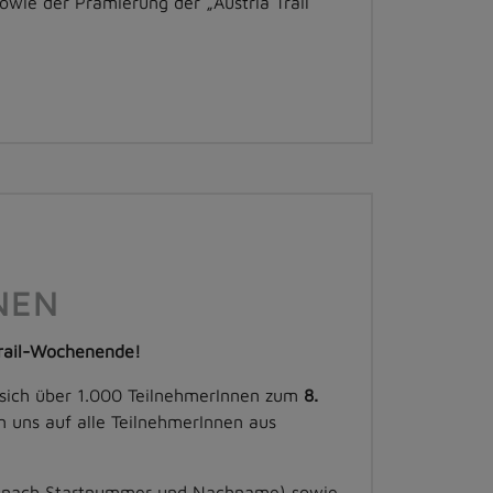
wie der Prämierung der „Austria Trail
NEN
 Trail-Wochenende!
 sich über 1.000 TeilnehmerInnen zum
8.
 uns auf alle TeilnehmerInnen aus
iert nach Startnummer und Nachname) sowie