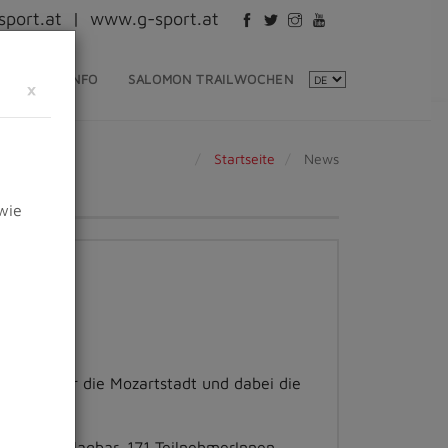
port.at
|
www.g-sport.at
EVENTINFO
SALOMON TRAILWOCHEN
×
Startseite
News
wie
rama über die Mozartstadt und dabei die
ecke unschlagbar. 171 TeilnehmerInnen