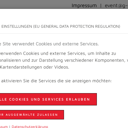
Impressum
|
event@g-s
WETTKAMPFINFO
ANMELDUNG
ERGEBNISSE UND BILDER
 EINSTELLUNGEN (EU GENERAL DATA PROTECTION REGULATION)
e Site verwendet Cookies und externe Services.
verwenden Cookies und externe Services, um Inhalte zu
unning Festival
onalisieren und zur Darstellung verschiedener Komponenten, 
. Kartendarstellungen oder Videos.
e aktivieren Sie die Services die sie anzeigen möchten:
VOLLER GENUSS!
LLE COOKIES UND SERVICES ERLAUBEN
Flotte 8 Kilometer mit einem traumhaften 360° Pano
UR AUSGEWÄHLTE ZULASSEN
Ausblicke in alle Himmelsrichtungen genießen.
ssum
|
Daten­schutzer­klärung
Harald Feuchter und Maria Reich sind über diese Str