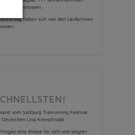
 sichtlich genossen.
alfeiertag haben sich von den LäuferInnen
nossen.
SCHNELLSTEN!
land vom Salzburg Trailrunning Festival
r Deutschen Lina Kronschnabl.
inzgau eine Klasse für sich und siegten