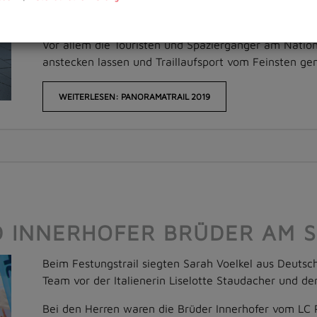
haben diesen Lauf mit Start und Ziel am Kapitelplatz
Vor allem die Touristen und Spaziergänger am Nation
anstecken lassen und Traillaufsport vom Feinsten ge
WEITERLESEN: PANORAMATRAIL 2019
D INNERHOFER BRÜDER AM 
Beim Festungstrail siegten Sarah Voelkel aus Deutsch
Team vor der Italienerin Liselotte Staudacher und de
Bei den Herren waren die Brüder Innerhofer vom LC P